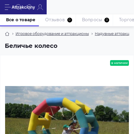
Все о товаре
Отзывов
Вопросы
Торгов
0
0
Игровое оборудование и аттракционы
Надувные аттракци
Беличье колесо
в наличии