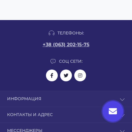
ТЕЛЕФОНЫ:
+38 (063) 202-15-75
СОЦ СЕТИ:
ИНФОРМАЦИЯ
Блог
КОНТАКТЫ И АДРЕС
Отзывы
Связаться с нами
Киев
МЕССЕНДЖЕРЫ
Возврат товара