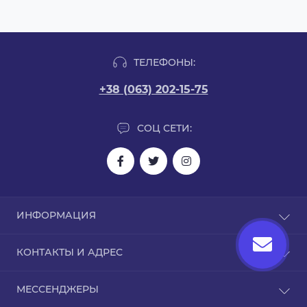
ТЕЛЕФОНЫ:
+38 (063) 202-15-75
СОЦ СЕТИ:
ИНФОРМАЦИЯ
Блог
КОНТАКТЫ И АДРЕС
Отзывы
Связаться с нами
Киев
МЕССЕНДЖЕРЫ
Возврат товара
0632021575.vk@gmail.com