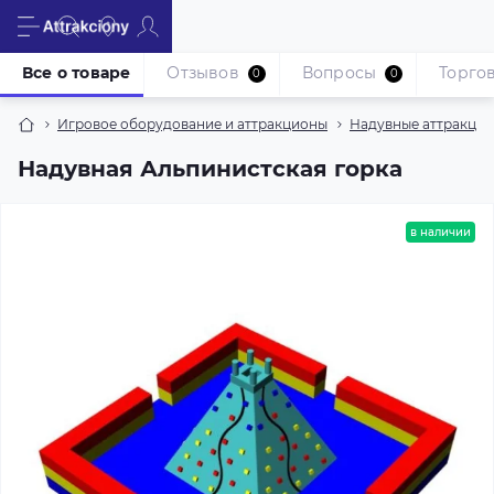
Все о товаре
Отзывов
Вопросы
Торгов
0
0
Игровое оборудование и аттракционы
Надувные аттракци
Надувная Альпинистская горка
в наличии