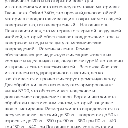
различного типа и на открытой воде. Для
изготовления жилета используются такие материалы: -
Ткань веха- Oxford 340d, это прочный,износостойкий
материал с водоотталкивающим покрытием,с гладкой
поверхностью, гипоаллергенный. - Наполнитель -
Пенополиэтилен, это материал с закрытой воздушной
ячейкой, который обеспечивает поддержание тела на
поверхности воды и защиту от механических
повреждений. - Ременная лента- Ремни
обеспечивающие надежную фиксацию жилета на
корпусе и идеальную подгонку по фигуре.Изготовлены
из прочных синтетических нитей. - Застежка-Фастекс -
изготовлен из ударопрочного пластика, легко
застёгивается и прочно фиксирует ременную ленту.
Для обработки швов используются армированные
нитки № 20, что обеспечивает надежное и
долговечное соединение швов. Борта и низ жилета
обработан пластиковым кантом, который защищает
шов от истирания. Размеры жилета определяются по
весу человека: - детский до 30 кг - подросток до 50 кг -
взрослые до 70 кг - 350 грн 90 кг - 380 грн 110 кг - 410
грн 130 кг - 440 грн Дополнительная комплектация