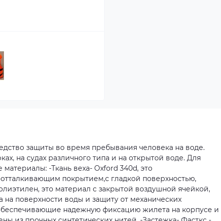
едство защиты во время пребывания человека на воде.
ках, на судах различного типа и на открытой воде. Для
материалы: -Ткань веха- Oxford 340d, это
оотталкивающим покрытием,с гладкой поверхностью,
олиэтилен, это материал с закрытой воздушной ячейкой,
 на поверхности воды и защиту от механических
 обеспечивающие надежную фиксацию жилета на корпусе и
ны из прочных синтетических нитей. -Застежка- Фасткс -