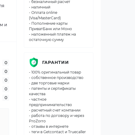
- безналичный расчет
ля
- наличный
- Оплата online
(Visa/MasterCard)
- Пополнение карты
м и
ПриватБанк или Моно
- наложенный платеж на
остаточную сумму
ГАРАНТИИ
0
0
- 100% оригинальный товар
- собственное производство
0
- две торговые марки
0
- патенты и сертификаты
качества
0
- частное
предпринимательство
- расчетный счет компании
- работа по договору и через
ProZorro
- отзывы в интернете
- теги в Getcontact и Truecaller