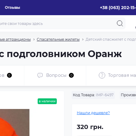
+38 (063) 202-15
Отзывы
ые аттракционы
Спасательные жилеты
Детский спасжилет с по
 с подголовником Оранж
ов
Вопросы
Торговая ма
0
0
Код Товара:
IMP-6497
Произв
в наличии
Нашли дешевле?
320 грн.