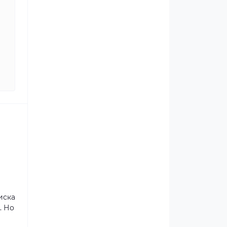
иска
. Но