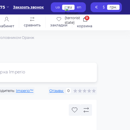
-75
Заказать звонок
ua
ru
en
€
$
грн.
0
сравнить
закладки
кабинет
корзина
дголовником Оранж
рка Imperio
одитель:
Imperio™
Отзывы:
0