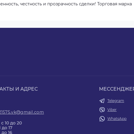
нность, честность и прозрачность сделки! Торговая марка
АКТЫ И АДРЕС
МЕССЕНДЖЕ
Telegram
Viber
21575.vk@gmail.com
WhatsApp
 с 10 до 20
1 до 17
2 до 16