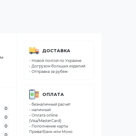
ДОСТАВКА
им
- Новой почтой по Украине
- Догрузом больших изделий
- Отправка за рубеж
ОПЛАТА
- безналичный расчет
0
- наличный
- Оплата online
0
(Visa/MasterCard)
0
- Пополнение карты
ПриватБанк или Моно
0