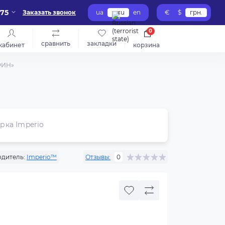
-75
Заказать звонок
ua
ru
en
€
$
грн.
0
сравнить
закладки
кабинет
корзина
ФИН»
рка Imperio
дитель:
Imperio™
Отзывы:
0