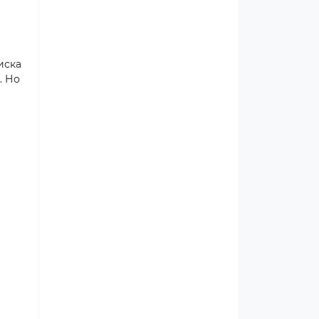
иска
. Но